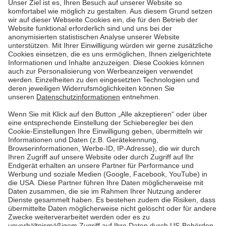
seine Heizung selbst eingebaut
Ihr möchtet Heizkosten senken und unabhängiger
von Gas werden? Matthias hat seine Wärmepumpe
selbst eingebaut – mit Vorbereitung, Eigenleistung
und Fachsupport. Im Blog zeigt er, wie das Projekt
ablief, was ihr beachten solltet und wie die Förderung
funktioniert.
Mehr lesen
Mehr lesen
Pfalzwerke
Über uns & Autoren
Datenschutz