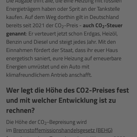
Die Abgabe trifft alle, die eine Heizung mit fossilen
Energieträgern haben oder Sprit an der Tankstelle
kaufen. Auf dem Weg dorthin gilt in Deutschland
bereits seit 2021 der CO
-Preis -
auch CO
-Steuer
2
2
genannt
: Er verteuert jetzt schon Erdgas, Heizöl,
Benzin und Diesel und steigt jedes Jahr. Mit den
Einnahmen fördert der Staat, dass ihr euer Haus
energetisch saniert, eure Heizung auf erneuerbare
Energien umrüstet und ein Auto mit
klimafreundlichem Antrieb anschafft.
Wer legt die Höhe des CO2-Preises fest
und mit welcher Entwicklung ist zu
rechnen?
Die Höhe der CO
-Bepreisung wird
2
im
Brennstoffemissionshandelsgesetz (BEHG)