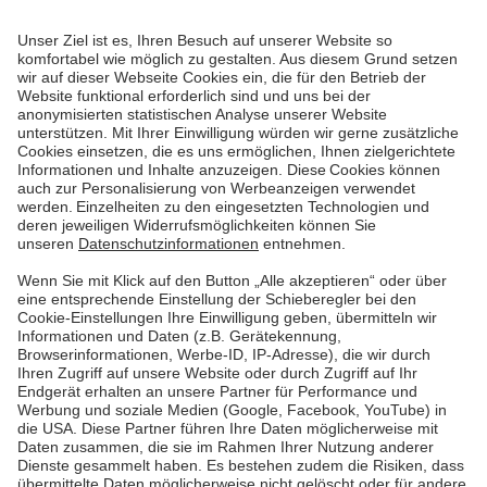
Bildnachweis: HUK-E-Barometer 2. Quartal 2025,
https://www.huk.de/fahrzeuge/ratgeber/elektroautos/e-
barometer.html
Graphik in Originalgröße anzeigen
💡 Aktuelle Entwicklungen bestätigen diesen Trend:
Das Bundesfinanzministerium hat im Oktober 2025
angekündigt
,
die Kfz-Steuerbefreiung für reine
Elektrofahrzeuge bis 2035 zu verlängern
– ein
klares Signal für langfristige Planungssicherheit und
ein weiterer Anreiz für den Umstieg.
Auch das aktuelle
HUK-E-Barometer
zeigt:
Immer
mehr Fahrer:innen wechseln vom Verbrenner zum
Elektroauto
(👈). Im zweiten Quartal 2025 lag der