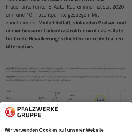
Frauenanteil unter E-Auto-Käufer:innen ist seit 2020
um rund 10 Prozentpunkte gestiegen. Mit
zunehmender
Modellvielfalt, sinkenden Preisen und
immer besserer Ladeinfrastruktur wird das E-Auto
für breite Bevölkerungsschichten zur realistischen
Alternative.