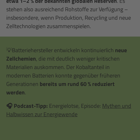
etwa 1–2 % der bekannten globalen Reserven
. Es
stehen also ausreichend Rohstoffe zur Verfügung –
insbesondere, wenn Produktion, Recycling und neue
Zelltechnologien zusammenspielen.
💡Batteriehersteller entwickeln kontinuierlich
neue
Zellchemien
, die mit deutlich weniger kritischen
Materialien auskommen. Der Kobaltanteil in
modernen Batterien konnte gegenüber früheren
Generationen
bereits um rund 60 % reduziert
werden
.
🎧 Podcast-Tipp:
Energielotse, Episode:
Mythen und
Halbwissen zur Energiewende