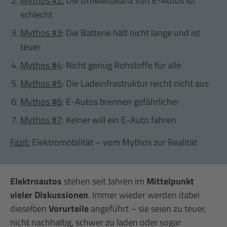
Mythos #2:
Die Umweltbilanz von E-Autos ist
schlecht
Mythos #3
: Die Batterie hält nicht lange und ist
teuer
Mythos #4
: Nicht genug Rohstoffe für alle
Mythos #5
: Die Ladeinfrastruktur reicht nicht aus
Mythos #6
: E-Autos brennen gefährlicher
Mythos #7
: Keiner will ein E-Auto fahren
Fazit:
Elektromobilität – vom Mythos zur Realität
Elektroautos
stehen seit Jahren im
Mittelpunkt
vieler Diskussionen
. Immer wieder werden dabei
dieselben
Vorurteile
angeführt – sie seien zu teuer,
nicht nachhaltig, schwer zu laden oder sogar