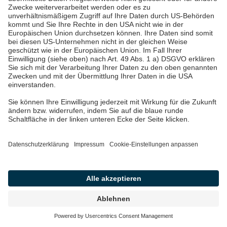
Anteil solcher Fahrzeugwechsel bei rund 5,5 %, und
die Begeisterung für Elektromobilität wächst weiter.
Zusammenfassung Mythos #7:
🔋
Immer mehr Menschen entdecken die Vorteile des
elektrischen Fahrens. Die Kombination aus
technologischem Fortschritt, staatlicher Förderung
und wachsender Begeisterung sorgt dafür, dass
Elektromobilität kein Nischenthema mehr ist –
sondern längst Teil unseres Alltags.
Einstellung:
32 % der Deutschen stehen der
Elektromobilität positiv gegenüber
Kaufverhalten
: Frauenanteil unter E-Auto-
Käufer:innen seit 2020 um +10 % gestiegen
Rahmenbedingungen
: Kfz-Steuerbefreiung bis