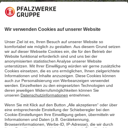
08.09.2020
Region entdecken
Radtour quer durch die Pfalz: Glan - Worms
Mache mit der ganzen Familie eine Radtour von Glan
bis nach Worms - quer durch die Pfalz! Wir zeigen dir
hier die Strecke. Und du kannst dir die
Radwanderkarte downloaden, die wir gemeinsam mit
Pfalz Touristik e.V. neu aufgelegt haben!
Mehr lesen
Mehr lesen