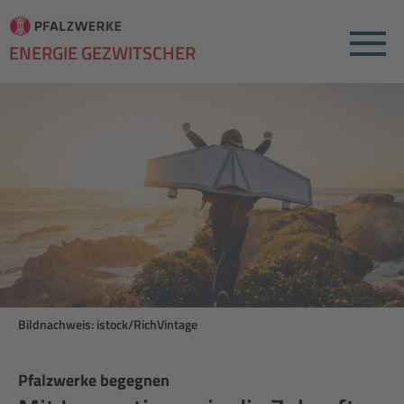
Menu
ENERGIE GEZWITSCHER
Bildnachweis: istock/RichVintage
Pfalzwerke begegnen