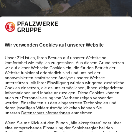
26.06.2019
Einblicke in Nachhaltigkeitsthemen
Energiewende auf dem Bauernhof
Gezielter Einsatz von Dünger, Sensoren am Tier und
autonom fahrende Landmaschinen: Die
Digitalisierung der Landwirtschaft bringt große
Chancen mit sich. Aber auch Risiken und gesteigerte
Anforderungen an die Landwirte. Wir haben mit
einem Gutsleiter gesprochen, der seinen Betrieb
schon für die Zukunft vorbereitet.
Mehr lesen
Mehr lesen