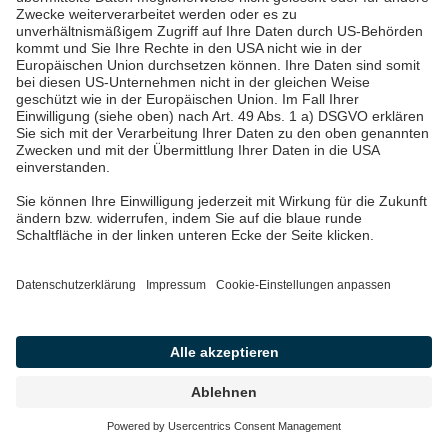
Lademöglichkeiten aufwerten
- und das
ohne
Investitionen
und Risiko - und dabei
sogar
zusätzliche Einnahmen
generieren?
Dann schauen Sie sich gerne an,
was wir unseren
Standortpartnern anbieten
.
customer story
emobilitaet
energie
ladeinfrastruktur
unternehmen
Artikel teilen: