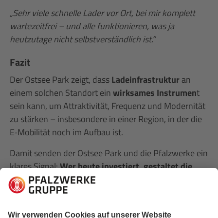
„Sehr viele schnelle Lader vor Ort, bei mir komplett
wartezeitfrei – und alle funktionieren, was ja
heutzutage nicht selbstverständlich ist.“
Fazit
Der Ostsee Park zeigt, dass
Ladeinfrastruktur
an
einem solchen Standort ein
wirksames Instrumen
t
sein kann, um Attraktivität, Frequenz und Modernität
zu stärken – insbesondere in einer Region, in der die
E‑Mobilität noch im Aufbau ist.
Damit senden der Ostsee Park und die Pfalzwerke ein
klares Signal:
Wer heute investiert, gestaltet die
Mobilitätswende aktiv mit und schafft zugleich
handfeste Vorteile für Kundschaft, Center
Management, Eigentümer, Betreiber und die