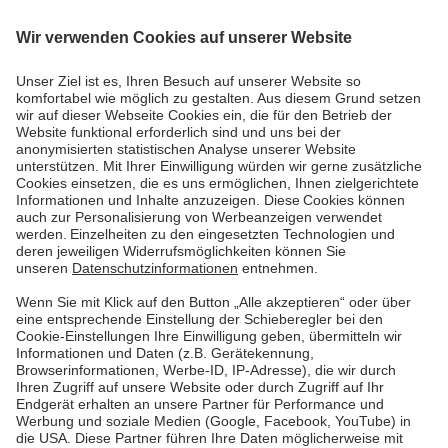
26.02.2025
Pfalzwerke begegnen
Störche willkommen – aber sicher!
Schutzmaßnahmen im Pfälzer Glantal
Die imposanten Weißstörche sind aus der Pfalz nicht
mehr wegzudenken. Das Glantal in der Westpfalz hat
sich dabei in den letzten Jahren zu einem wahren
Paradies für die imposanten Tiere entwickelt.
Mehr lesen
Mehr lesen
Pfalzwerke