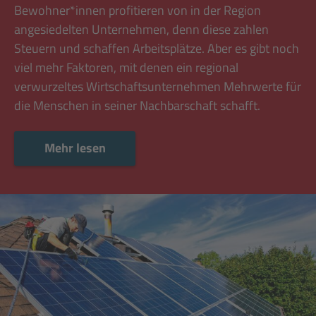
Bewohner*innen profitieren von in der Region
angesiedelten Unternehmen, denn diese zahlen
Steuern und schaffen Arbeitsplätze. Aber es gibt noch
viel mehr Faktoren, mit denen ein regional
verwurzeltes Wirtschaftsunternehmen Mehrwerte für
die Menschen in seiner Nachbarschaft schafft.
Mehr lesen
Mehr lesen