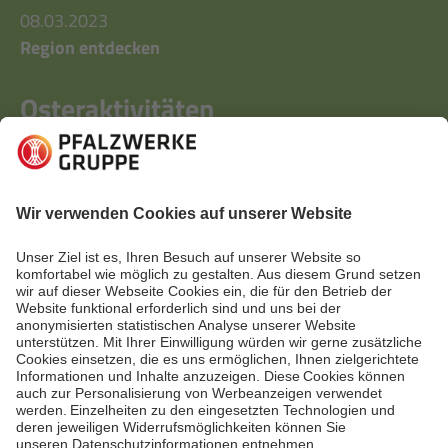
08.03.2023
Region entdecken
Osteraktivitäten
Klassische Aktivitäten wie Ostereier bemalen oder
Eier im eigenen Garten verstecken und suchen sind
euch zu öde? Hier zeigen wir euch Alternativen!
Mehr lesen
Mehr lesen
Erste Seite
Vorherige
1
2
3
4
Nächste