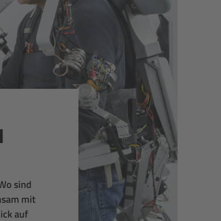
d
 Wo sind
nsam mit
ick auf