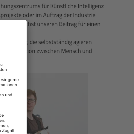
chungszentrums für Künstliche Intelligenz
sprojekte oder im Auftrag der Industrie.
 und möglichst unseren Beitrag für einen
e Roboter, die selbstständig agieren
iese Interaktion zwischen Mensch und