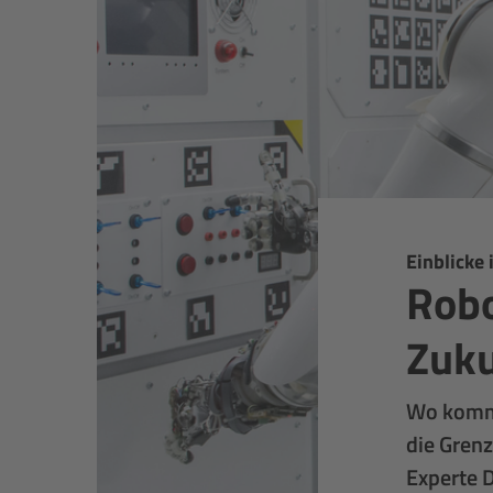
Einblicke
Robo
Zuku
Wo komme
die Gren
Experte D