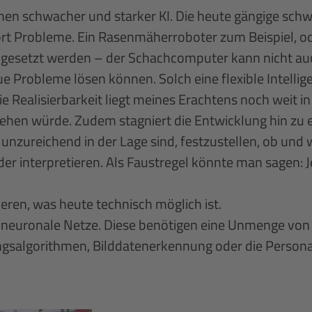
en schwacher und starker KI. Die heute gängige schw
t Probleme. Ein Rasenmäherroboter zum Beispiel, od
gesetzt werden – der Schachcomputer kann nicht auch 
ue Probleme lösen können. Solch eine flexible Intelligen
 Realisierbarkeit liegt meines Erachtens noch weit i
ehen würde. Zudem stagniert die Entwicklung hin zu 
r unzureichend in der Lage sind, festzustellen, ob u
r interpretieren. Als Faustregel könnte man sagen: J
ieren, was heute technisch möglich ist.
e neuronale Netze. Diese benötigen eine Unmenge von
ngsalgorithmen, Bilddatenerkennung oder die Persona