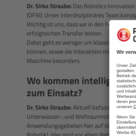
Dr. Sirko Straube:
Das Robotics Innovation 
(DFKI). Unser interdisziplinäres Team konzi
Wichtig ist uns, dass wir in den Forschun
erfolgreichen Transfer leisten.
Dabei geht es weniger um klassische Indus
können, sowie die Interaktion mit dem Men
Maschine besonders.
Wo kommen intelligente 
zum Einsatz?
Dr. Sirko Straube:
Aktuell befassen wir un
Unterwasser-, und Weltraumrobotik, sowi
Anwendungsgebieten hier auf der Erde (ter
Robotik). Hier sind vor allem Rettungsroboti