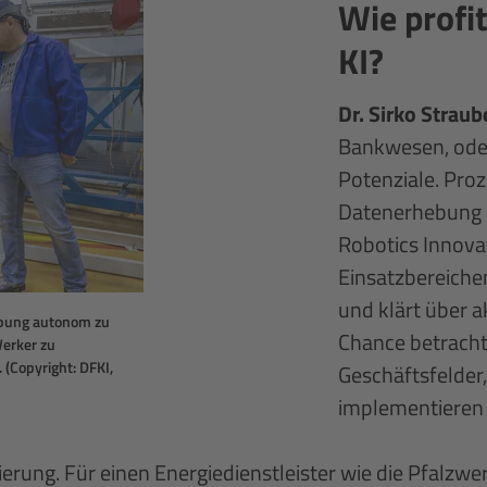
Wie profi
KI?
Dr. Sirko Straub
Bankwesen, oder
Potenziale. Pro
Datenerhebung 
Robotics Innova
Einsatzbereichen
und klärt über ak
ebung autonom zu
Chance betracht
Werker zu
 (Copyright: DFKI,
Geschäftsfelder
implementieren
isierung. Für einen Energiedienstleister wie die Pfalzw