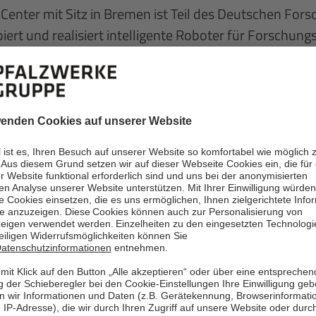
Center mit Sitz in Bremen ist Teil des Deutschen Fors
piert und realisiert intelligente Roboter für Forschung
gsprojekten immer die reale Anwendung im Blick haben
trieroboter zur Automatisierung, sondern um autonom
schen. Als Neurowissenschaftler interessiert mich d
Roboter
s vorwiegend mit
e mehreren
restrische
k, Logistik,