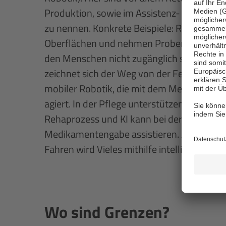
Produktion, sowie im Assistenz- und Rehabi
zu nennen. Konkrete Beispiele: Roboter e
Oberflächen und nehmen Proben in Umgebu
den Menschen nicht zugänglich sind. In der
zeichnet sich der Weg von der Fertigungsst
mobiler Robotik, die mit dem Menschen al
agiert. In der Pflege unterstützen Exoskele
Rehaprozess und KI kann bei der Diagnose
Medikamentengabe assistieren. Auch bei
Fahren wird Vieles mithilfe intelligenter S
Wo sind Grenzen?