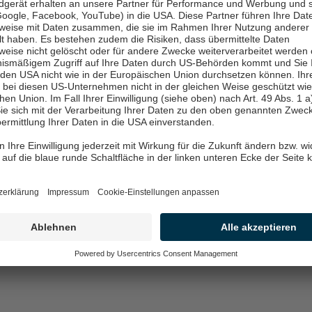
litationsrobotik
rkunden
ngen, die für
 Industrie
raße hin zu
s hybrides Team
tte beim
 und
m autonomen
ysteme gesteuert.
Das Recupe
Kinematik d
Annemarie 