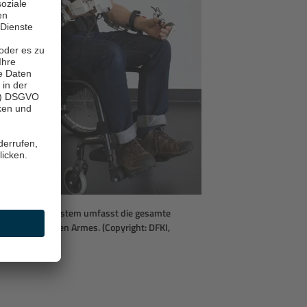
ra REHA-Teilsystem umfasst die gesamte
es menschlichen Armes. (Copyright: DFKI,
Popp)