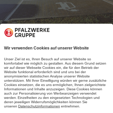
07.04.2025
Energiewelt für Unternehmen
GEIG & EPBD: Was Eigentümer von
Handelsimmobilien wissen müssen
Das GEIG und die EPBD setzen den rechtlichen
Rahmen für Ladeinfrastruktur an Handelsimmobilien.
Erfahren Sie, welche Vorgaben gelten, welche
Ausnahmen bestehen und wie Sie prüfen, ob Ihre
Immobilie Ladepunkte benötigt – inklusive
praktischer Schritt-für-Schritt-Anleitung.