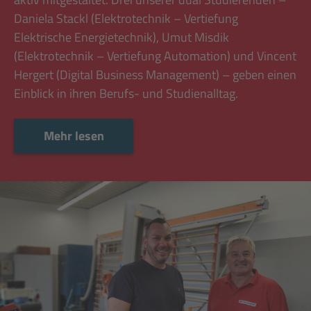
Daniela Stackl (Elektrotechnik – Vertiefung
Elektrische Energietechnik), Umut Misdik
(Elektrotechnik – Vertiefung Automation) und Vincent
Hergert (Digital Business Management) – geben einen
Einblick in ihren Berufs- und Studienalltag.
Mehr lesen
Mehr lesen