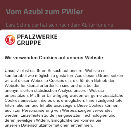
Vom Azubi zum PWler
Lara Schneider hat sich nach dem Abitur für eine
Ausbildung zur Industriekauffrau bei den Pfalzwerken
entschieden und arbeitet inzwischen als
Sachbearbeiterin bei uns im Team Netzvertrieb. Ein
Interview
Mehr lesen
Mehr lesen
Erste Seite
Vorherige
1
2
3
4
Nächste