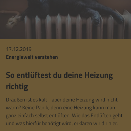
17.12.2019
Energiewelt verstehen
So entlüftest du deine Heizung
richtig
Draußen ist es kalt - aber deine Heizung wird nicht
warm? Keine Panik, denn eine Heizung kann man
ganz einfach selbst entlüften. Wie das Entlüften geht
und was hierfür benötigt wird, erklären wir dir hier.