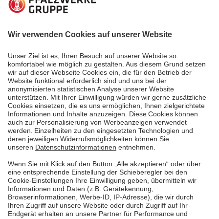
Alle reden darüber: Das smarte Home. Doch was ist
das und welche Vorteile bringt mir das? Hier unsere
FAQs!
Mehr lesen
Mehr lesen
Erste Seite
Vorherige
1
2
3
4
5
Nächste
Letzte Seite
Pfalzwerke