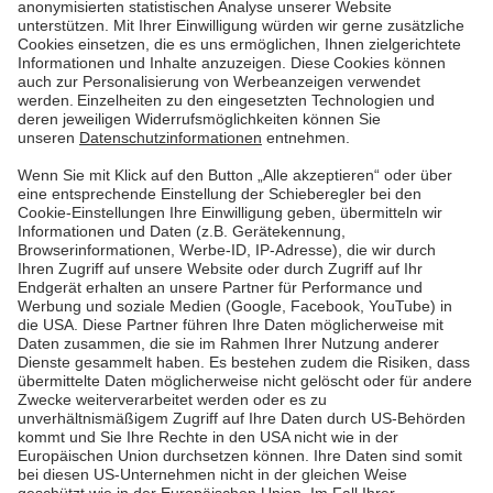
Der Weg zum klimafreundlichen Haushalt hängt
wesentlich von der Energie ab. Bei Familie
Curschmann liefert die Sonne den klimaneutralen
Strom vom Dach – auch für das in der Familie sehr
begehrte E-Auto.
Mehr lesen
Mehr lesen
Pfalzwerke
Über uns & Autoren
Datenschutz
Impressum