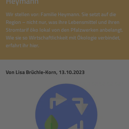
Heymann
Wir stellen vor: Familie Heymann. Sie setzt auf die
Region – nicht nur, was ihre Lebensmittel und ihren
Stromtarif öko lokal von den Pfalzwerken anbelangt.
Wie sie so Wirtschaftlichkeit mit Ökologie verbindet,
erfahrt ihr hier.
Von
Lisa Brüchle-Korn
, 13.10.2023