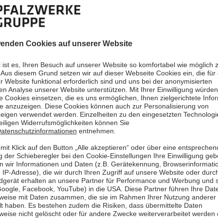
nsraum
viel mehr Fa
r
verwurzelte
z!
die Menschen
Mehr le