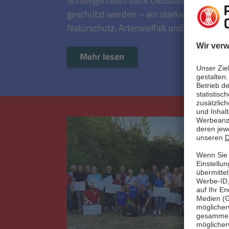
Schwegenheim dank Ökostrom als Lebe
geschützt werden – ein starkes Projekt fü
Naturschutz, Artenvielfalt und Klimaschut
Mehr lesen
Mehr lesen