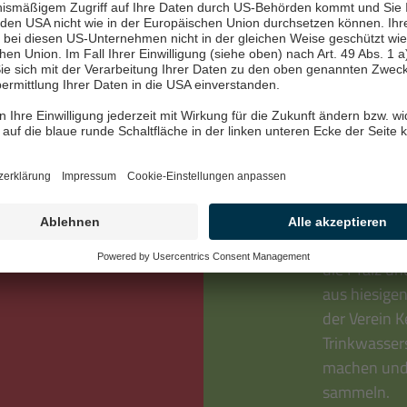
Region ent
Wasser
sauber
 Jahr 150
stützt. Im
Unser Kolleg
und
einen Wasse
ner*innen
die Pfalz un
aus hiesigen
der Verein K
Trinkwasser
machen und
sammeln.