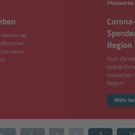
Pfalzwerke
eben
Corona-
Spenden
 ebenso viel
Region
e Menschen
Eine kleine
Auch die we
lm.
soziale Ein
inzwischen 
Region!
Mehr le
te
Le
Vorherige
1
2
Nächste