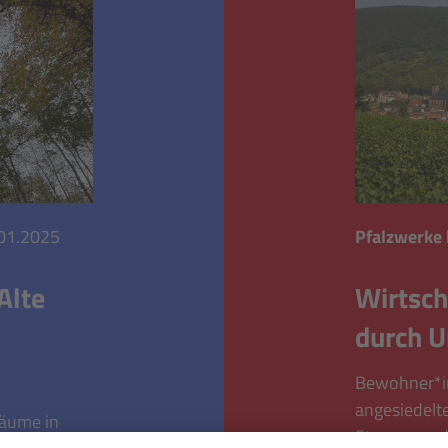
01.2025
Pfalzwerke
Alte
Wirtsch
durch U
Bewohner*in
angesiedelt
Bäume in
Steuern und 