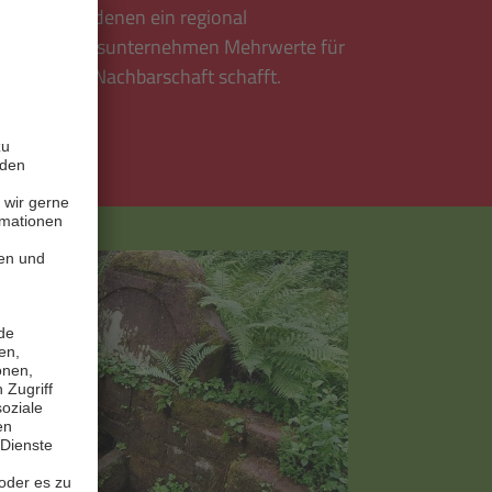
ktoren, mit denen ein regional
s Wirtschaftsunternehmen Mehrwerte für
 in seiner Nachbarschaft schafft.
Mehr lesen
sen