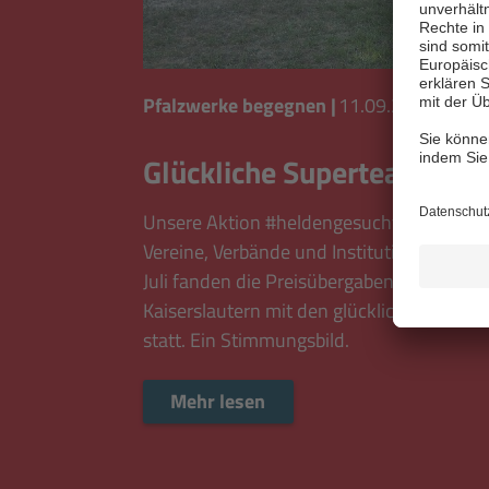
Pfalzwerke begegnen
|
11.09.2023
Glückliche Superteams
Unsere Aktion #heldengesucht hat dieses
Vereine, Verbände und Institutionen unter
Juli fanden die Preisübergaben in Kandel 
Kaiserslautern mit den glücklichen Gewin
statt. Ein Stimmungsbild.
Mehr lesen
Mehr lesen