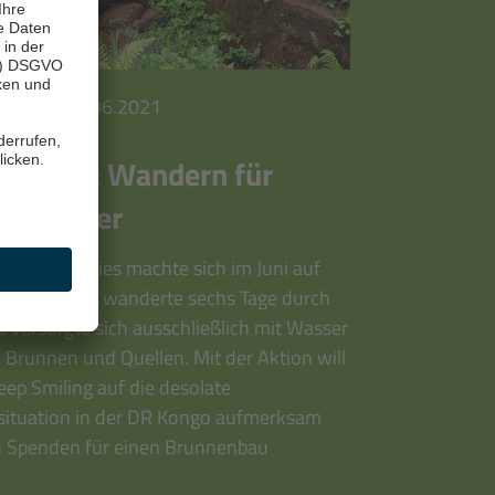
decken
|
28.06.2021
marsch: Wandern für
es Wasser
e Michael Gies machte sich im Juni auf
rmarsch. Er wanderte sechs Tage durch
d versorgte sich ausschließlich mit Wasser
 Brunnen und Quellen. Mit der Aktion will
eep Smiling auf die desolate
situation in der DR Kongo aufmerksam
 Spenden für einen Brunnenbau