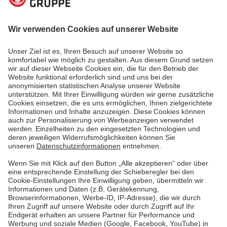
05.01.2021
Energiewelt verstehen
Energiewissen – Fakten & Stories aus der Welt
der Energie
Werden neun Monate nach einem Stromausfall
wirklich mehr Babys geboren? Wie alt ist die älteste
Batterie der Welt? Das und mehr beatworten wir hier.
Mach dich schlau!
Mehr lesen
Mehr lesen
Pfalzwerke