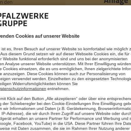
rn den
nd
PV-Module v
 Umstieg auf
Repowering 
in Minfeld f
Kundenproje
Mehr le