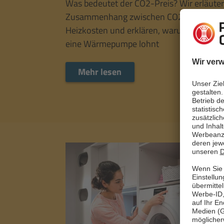
Was bedeutet der CO2-Preis? Wir erläute
Zusammenhang zwischen CO2-Steuer u
Heizkosten und erklären, warum sich der
eine Wärmepumpe lohnt
Mehr lesen
Mehr lesen