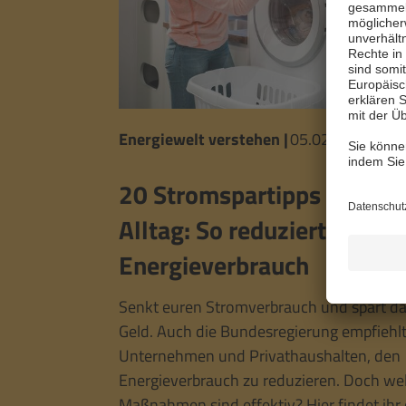
Energiewelt verstehen
|
05.02.2026
20 Stromspartipps für eur
Alltag: So reduziert ihr eu
Energieverbrauch
Senkt euren Stromverbrauch und spart da
Geld. Auch die Bundesregierung empfiehlt
Unternehmen und Privathaushalten, den
Energieverbrauch zu reduzieren. Doch we
Maßnahmen sind effektiv? Hier findet ihr 