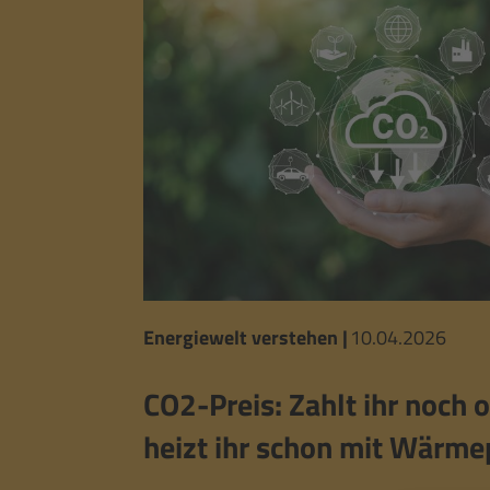
Energiewelt verstehen
|
10.04.2026
CO2-Preis: Zahlt ihr noch 
heizt ihr schon mit Wärm