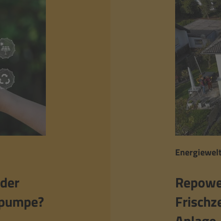
Energiewelt
oder
Repower
epumpe?
Frischz
Anlage