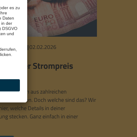
 verstehen
|
02.02.2026
t sich der Strompreis
men
is setzt sich aus zahlreichen
n zusammen. Doch welche sind das? Wir
hier, welche Details in deiner
ng stecken. Ganz einfach in einer