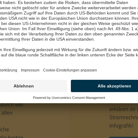
Energiewelt
en
So setz
ren
zusam
Der Strompre
Komponente
durch viel
erklären dir 
 allen
Stromrechnu
Infografik!
lche
die besten