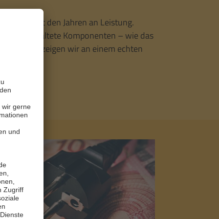
erlieren mit den Jahren an Leistung.
ersetzt veraltete Komponenten – wie das
unktioniert, zeigen wir an einem echten
kt.
Mehr lesen
sen