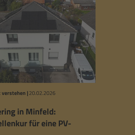
 verstehen
|
20.02.2026
ing in Minfeld:
ellenkur für eine PV-