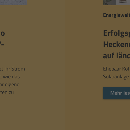
Energiewelt
So
Erfolgs
V-
Heckend
auf länd
t ihr Strom
Ehepaar Koh
, wie das
Solaranlage
hr eigene
sten zu
Mehr le
.