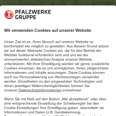
05.10.2022
Einblicke in Nachhaltigkeitsthemen
Hochspannungstrasse in Vinningen: Ein Projekt
der Superlative
17 Monate arbeiteten 60 Arbeiter*innen daran, die elf
Kilometer lange Trasse zwischen Vinningen und
Pirmasens komplett unterirdisch zu verlegen.
Handgranaten waren dabei nur eine der
Herausforderungen.
Mehr lesen
Mehr lesen