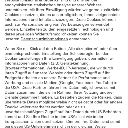
Die Bundesregierung investiert erstmals in den
Ausbau privater Ladestationen. 500 Millionen Euro
lässt sie sich dieses Unterfangen kosten. Doch was
gilt es beim Aufbau der Ladeinfrastruktur in
Wohnungsanlagen zu beachten?
Mehr lesen
Mehr lesen
Pfalzwerke
Über uns & Autoren
Datenschutz
Impressum