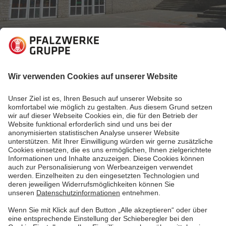
04.12.2020
Einblicke in Nachhaltigkeitsthemen
Saubere Luft für klare Gedanken
Gute Luft in Klassenräumen – in Corona-Zeiten
wichtiger denn je. Die Kommune Gersheim behält den
CO2-Gehalt in ihren Schulräumen dank LoRaWAN-
Sensoren minütlich im Blick und sorgt so für
coronakonforme Lüftungskonzepte. Gleichzeitig kann
sie die erfassten Daten für andere Zwecke nutzen,
zum Beispiel, um Energie zu sparen.
Mehr lesen
Mehr lesen