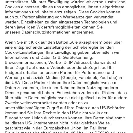
Energie sparen geht auch in der Küche - und zwar
ziemlich einfach! Mit unseren Energiespartipps kein
Problem. Wir versprechen: Dein Essen bleibt lecker.
Und du sparst Geld!
Mehr lesen
Mehr lesen
Pfalzwerke
Über uns & Autoren
Datenschutz
Impressum
Barrierefreiheit