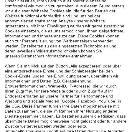
Mehr lesen
Erste Seite
Vorherige
5
6
7
8
9
Nächste
Letzte Seite
Pfalzwerke
Über uns & Autoren
Datenschutz