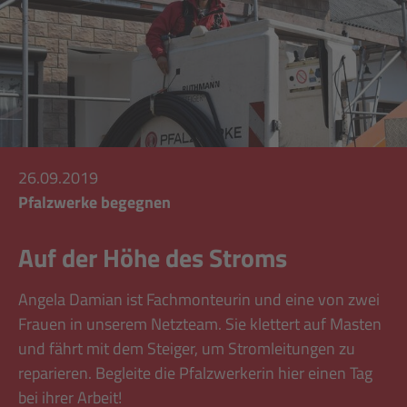
26.09.2019
Pfalzwerke begegnen
Auf der Höhe des Stroms
Angela Damian ist Fachmonteurin und eine von zwei
Frauen in unserem Netzteam. Sie klettert auf Masten
und fährt mit dem Steiger, um Stromleitungen zu
reparieren. Begleite die Pfalzwerkerin hier einen Tag
bei ihrer Arbeit!