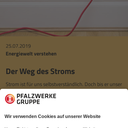
25.07.2019
Energiewelt verstehen
Der Weg des Stroms
Strom ist für uns selbstverständlich. Doch bis er unser
Handy lädt, die Waschmaschine am Laufen hält oder
unsere Lieblingsserie an die Wand beamt, muss er
erzeugt, transportiert und transformiert werden. Wir
folgen hier seinem Weg.
Mehr lesen