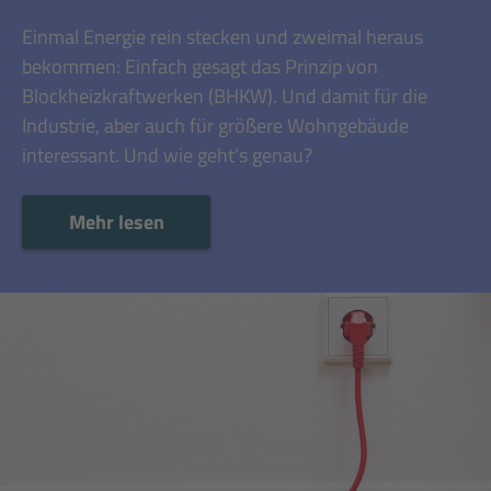
Einmal Energie rein stecken und zweimal heraus
bekommen: Einfach gesagt das Prinzip von
Blockheizkraftwerken (BHKW). Und damit für die
Industrie, aber auch für größere Wohngebäude
interessant. Und wie geht's genau?
Mehr lesen
Mehr lesen