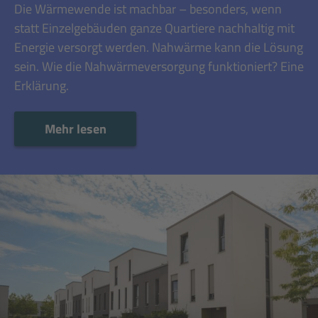
Die Wärmewende ist machbar – besonders, wenn
statt Einzelgebäuden ganze Quartiere nachhaltig mit
Energie versorgt werden. Nahwärme kann die Lösung
sein. Wie die Nahwärmeversorgung funktioniert? Eine
Erklärung.
Mehr lesen
Mehr lesen