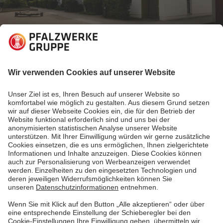
06.01.2020
Einblicke in Nachhaltigkeitsthemen
Kalte Nahwärme - Die Lösung für das
energieautarke Neubaugebiet?
Emissionsfreie und klimaneutrale Gebäude - dieses
Ziel ist durch den Einsatz kalter Nahwärmenetze
machbar. Doch was ist Kalte Nahwärme und wann ist
sie sinnvoll?
Mehr lesen
Mehr lesen