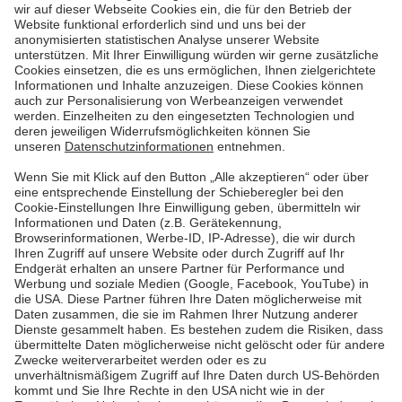
THG-Prämie erhalten - so geht`s
Wer wie Florian Giermann ein vollelektrisches Auto
fährt, spart CO2. Das kann er als
Treibhausgasminderungs-Quote (THG-Quote)
handeln, beispielsweise über die Pfalzwerke:
„Einfacher geht’s nicht.“
Mehr lesen
Mehr lesen
Pfalzwerke
Über uns & Autoren
Datenschutz