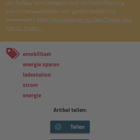
der Aufbau von Ladeparks und die Elektrifizierung
von Firmenparkplätzen von großer Bedeutung.
Interessiert?
Mehr Informationen zu dem Thema sind
hier zu finden...
emobilitaet
energie sparen
ladestation
strom
energie
Artikel teilen:
Teilen