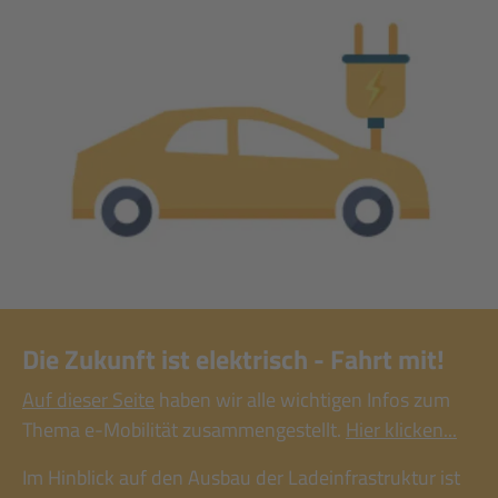
Die Zukunft ist elektrisch - Fahrt mit!
Auf dieser Seite
haben wir alle wichtigen Infos zum
Thema e-Mobilität zusammengestellt.
Hier klicken...
Im Hinblick auf den Ausbau der Ladeinfrastruktur ist