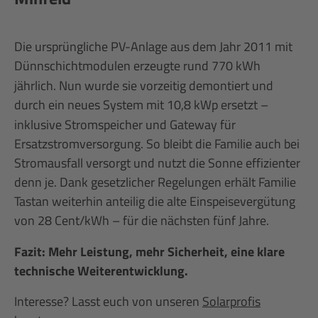
Die ursprüngliche PV-Anlage aus dem Jahr 2011 mit
Dünnschichtmodulen erzeugte rund 770
kWh
j
ä
hrlich. Nun wurde sie vorzeitig demontiert und
durch ein neues System mit 10,8
kWp ersetzt
–
inklusive Stromspeicher und Gateway f
ü
r
Ersatzstromversorgung. So bleibt die Familie auch bei
Stromausfall versorgt und nutzt die Sonne effizienter
denn je. Dank gesetzlicher Regelungen erh
ä
lt Familie
Tastan weiterhin anteilig die alte Einspeiseverg
ü
tung
von 28
Cent/kWh
–
f
ü
r die n
ä
chsten f
ü
nf Jahre.
Fazit: Mehr Leistung, mehr Sicherheit, eine klare
technische Weiterentwicklung.
Interesse? Lasst euch von unseren
Solarprofis