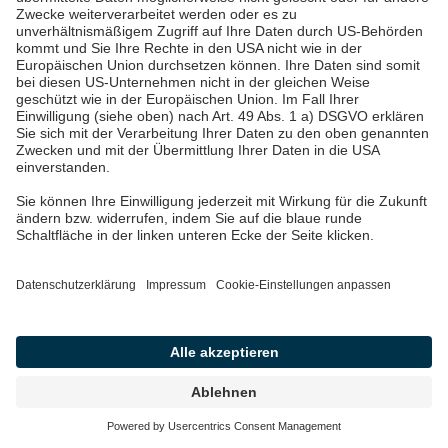
Weiterbezug der Vergütung zu prüfen und sich im
Vorfeld von Experten beraten zu lassen, damit
wirtschaftliche Vorteile gesichert werden. Durch das
Solarpaket 1 der Bundesregierung wurde der
Austausch alter Photovoltaikmodule vereinfacht: Um
den Förderanspruch nicht zu verlieren, war es in der
Vergangenheit nötig, beim Austausch einzelner
Komponenten der PV-Anlage einen Defekt oder
Diebstahl nachzuweisen. Nach der EEG 2023 können
nun einzelne Module problemlos ausgetauscht
werden, um die bisherige Vergütung im Rahmen der
angemeldeten Leistung für die Restlauf weiter
ausbezahlt zu bekommen. Ein weiterer Vorteil besteht
in der Mehrleistung der erneuerten
Photovoltaikanlage: Diese zusätzliche Leistung wird
vom Netzbetreiber als Neuanlage gewertet und
bedeutet eine erneute Vergütung für 20 Jahre. Auf der