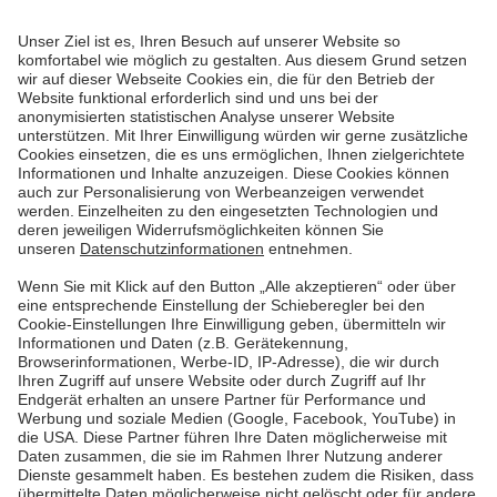
Ja, das Repowering von Solaranlagen wird gefördert.
Viele Bundesländer und Kommunen bieten spezielle
Zuschüsse oder zinsgünstige Kredite an, um die
Modernisierung bestehender Photovoltaikanlagen zu
unterstützen. Förderprogramme beziehen häufig
neben der Erneuerung von Modulen auch
Batteriespeicher und intelligente Steuerungstechnik
mit ein. Informiert euch hierzu in unserem
Fördermittel-Check
.
Bekomme ich weiterhin Einspeisevergütung?
Ja, unter bestimmten Bedingungen bleibt euch ein Teil
der bisherigen Einspeisevergütung erhalten – dies
wurde gesetzlich geregelt, damit sich die Investition in
neue Technik und die Modernisierung noch immer
lohnt. Wichtig ist, die Voraussetzungen für den