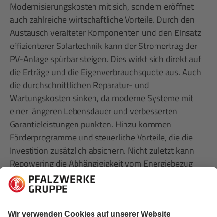
Modernisierungskosten mit sich, sondern eröffnet
auch zahlreiche wirtschaftliche Vorteile. Durch den
Austausch veralteter Komponenten und den Einsatz
effizienterer Solartechnik kann der Stromertrag der
PV-Anlage spürbar steigen. Dies wirkt sich direkt auf
die Erträge und die Eigenverbrauchsquote aus. Auch
die durchschnittlichen Reparatur- und
Wartungskosten sinken, da moderne Systeme mit
einer längeren Lebensdauer und verbesserten
Garantieleistungen punkten. Hinzu kommen
Förderprogramme und steuerliche Vorteile
, die die
Investition zusätzlich absichern. Nicht zuletzt kann
Repowering die Abhängigigkeit vom Energiebezug
aus dem öffentlichen Stromnetz verringern.
Gibt es Förderprogramme für das Repowering
von Photovoltaikanlagen?