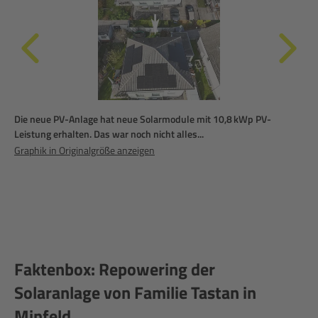
Die neue PV-Anlage hat neue Solarmodule mit 10,8 kWp PV-
Vie
Leistung erhalten. Das war noch nicht alles...
Vol
gen
Graphik in Originalgröße anzeigen
Übe
Zäh
dad
nur
Gra
Faktenbox: Repowering der
Solaranlage von Familie Tastan in
Minfeld