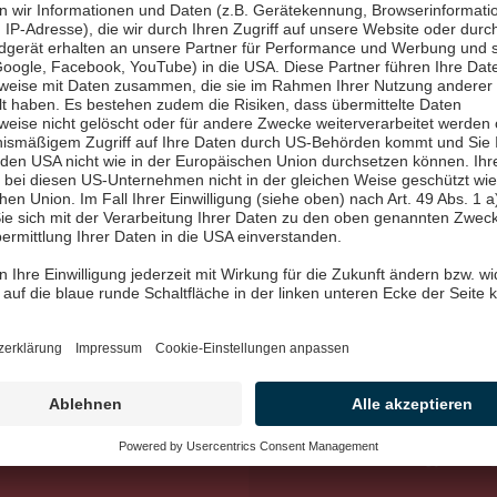
Pfalzwerke
eit
Von der 
e
Socke –
Pfalzwe