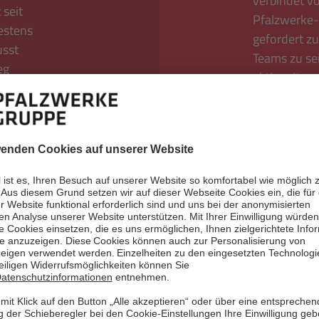
verbindet vo
 seit
Pfalzwerke-G
estens
gefordert zu
usst
Teams zu se
eg
aktiv mitges
Daniela Stac
Energietechn
Vertiefung A
Business Ma
ihren Berufs
Mehr le