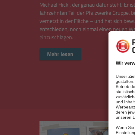
Michael Hickl, der genau dafür steht. Er ist
Jahrzehnten Teil der Pfalzwerke Gruppe, b
vernetzt in der Fläche – und hat sich bew
entschieden, noch einmal einen neuen W
einzuschlagen.
Mehr lesen
Mehr lesen