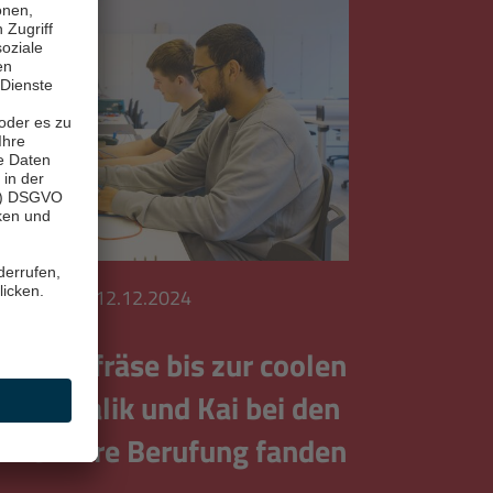
 begegnen
|
12.12.2024
Schlitzfräse bis zur coolen
 wie Malik und Kai bei den
rken ihre Berufung fanden