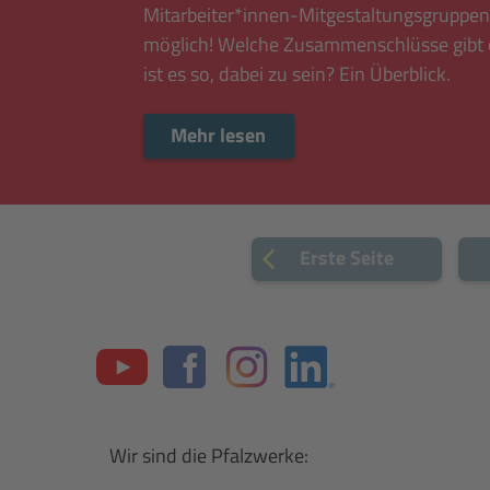
Mitarbeiter*innen-Mitgestaltungsgruppe
möglich! Welche Zusammenschlüsse gibt 
ist es so, dabei zu sein? Ein Überblick.
Mehr lesen
Mehr lesen
Erste Seite
Vor
Youtube
Facebook
Instagram
LinkedIn
Wir sind die Pfalzwerke: