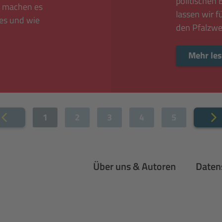
politischen
n machen es
lassen wir 
es und wie
den Pfalzwe
Mehr le
herige
1
2
3
4
5
Nächs
Über uns & Autoren
Daten