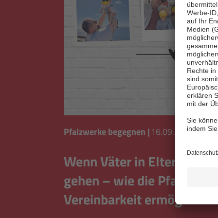
Pfalzwerke begegnen
|
16.09.2025
Wenn Väter in Eltern-Teilz
gehen – wie die Pfalzwerk
Vereinbarkeit ermöglichen