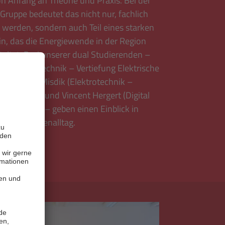
n Anfang an Theorie und Praxis. Bei der
ruppe bedeutet das nicht nur, fachlich
 werden, sondern auch Teil eines starken
in, das die Energiewende in der Region
taltet. Drei unserer dual Studierenden –
kl (Elektrotechnik – Vertiefung Elektrische
ik), Umut Misdik (Elektrotechnik –
utomation) und Vincent Hergert (Digital
nagement) – geben einen Einblick in
- und Studienalltag.
Mehr lesen
sen