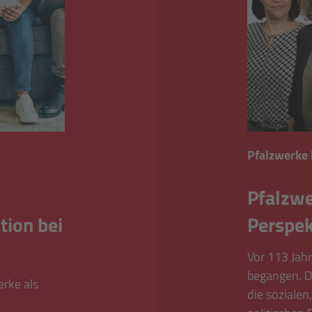
Pfalzwerke
Pfalzwe
tion bei
Perspek
Vor 113 Jah
begangen. De
erke als
die sozialen