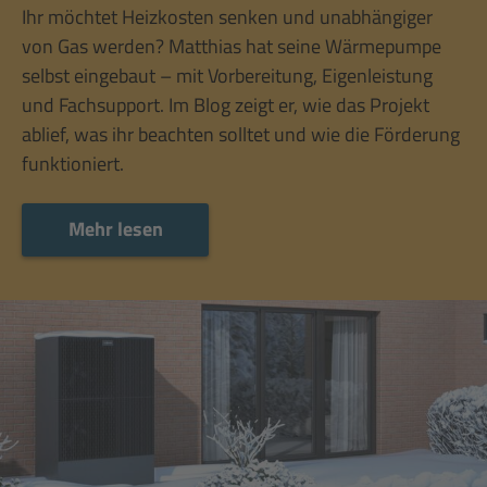
Ihr möchtet Heizkosten senken und unabhängiger
von Gas werden? Matthias hat seine Wärmepumpe
selbst eingebaut – mit Vorbereitung, Eigenleistung
und Fachsupport. Im Blog zeigt er, wie das Projekt
ablief, was ihr beachten solltet und wie die Förderung
funktioniert.
Mehr lesen
Mehr lesen