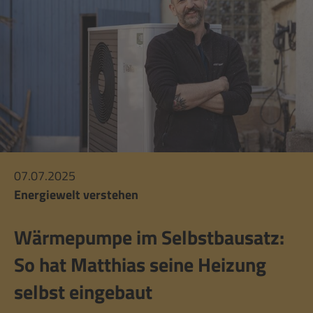
07.07.2025
Energiewelt verstehen
Wärmepumpe im Selbstbausatz:
So hat Matthias seine Heizung
selbst eingebaut