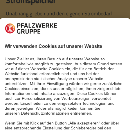
Stromspeicher
Unabhängig leben und den eigenen Strombedarf
weitgehend über die eigene PV-Anlage decken. Das
macht eine PV-Anlage plus Batteriespeicher möglich.
Wie geht`s und was bringt`s? Hier die wichtigsten
FAQs.
Mehr lesen
Mehr lesen
Erste Seite
Vorherige
1
2
Nächste