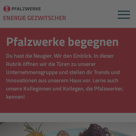
Menu
ENERGIE GEZWITSCHER
Pfalzwerke begegnen
Du hast die Neugier. Wir den Einblick. In dieser
Rubrik öffnen wir die Türen zu unserer
Unternehmensgruppe und stellen dir Trends und
Innovationen aus unserem Haus vor. Lerne auch
unsere Kolleginnen und Kollegen, die Pfalzwerker,
kennen!