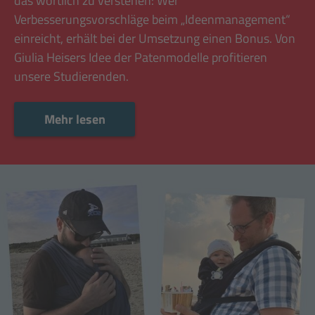
das wörtlich zu verstehen: Wer
Verbesserungsvorschläge beim „Ideenmanagement“
einreicht, erhält bei der Umsetzung einen Bonus. Von
Giulia Heisers Idee der Patenmodelle profitieren
unsere Studierenden.
Mehr lesen
Mehr lesen