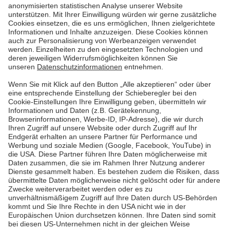
Erste Seite
Vorherige
3
4
5
6
7
Nächste
Letzte Seite
Pfalzwerke
Über uns & Autoren
Datenschutz
Impressum