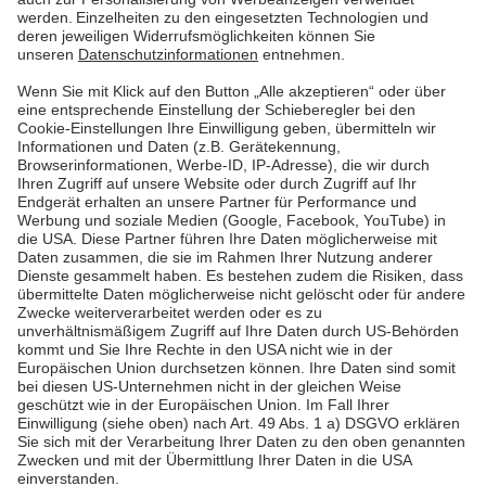
Vorherige
4
5
6
7
8
Nächste
Letzte Seite
Pfalzwerke
Über uns & Autoren
Datenschutz
Impressum
Barrierefreiheit