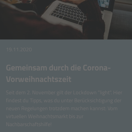
19.11.2020
Gemeinsam durch die Corona-
Vorweihnachtszeit
Seit dem 2. November gilt der Lockdown "light". Hier
findest du Tipps, was du unter Berücksichtigung der
neuen Regelungen trotzdem machen kannst: Vom
virtuellen Weihnachtsmarkt bis zur
Nachbarschaftshilfe!